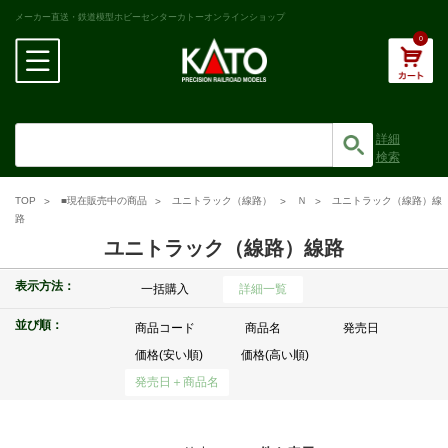
メーカー直送・鉄道模型ホビーセンターカトーオンラインショップ
0
詳細
検索
TOP
■現在販売中の商品
ユニトラック（線路）
Ｎ
ユニトラック（線路）線
路
ユニトラック（線路）線路
表示方法：
一括購入
詳細一覧
並び順：
商品コード
商品名
発売日
価格(安い順)
価格(高い順)
発売日＋商品名