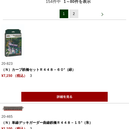
154件中
1～80件を表示
1
2
20-823
（Ｎ）カーブ鉄橋セットＲ４４８－６０°（緑）
¥7,150 （税込）
3
20-465
（Ｎ）単線デッキガーダー曲線鉄橋Ｒ４４８－１５°（朱）
¥1,100 （税込）
3