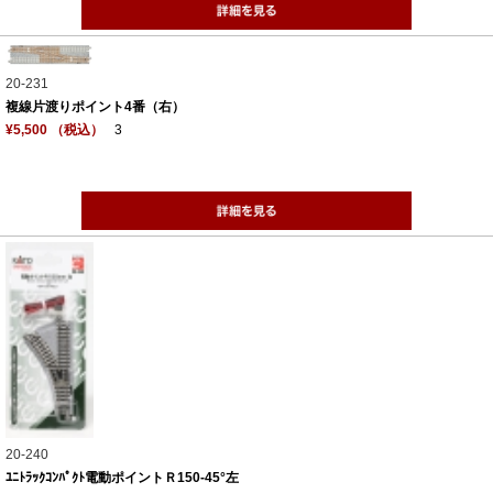
20-231
複線片渡りポイント4番（右）
¥5,500 （税込）
3
20-240
ﾕﾆﾄﾗｯｸｺﾝﾊﾟｸﾄ電動ポイントＲ150-45°左