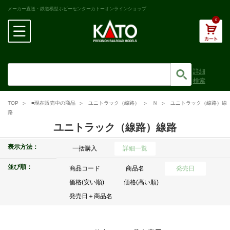
メーカー直送・鉄道模型ホビーセンターカトーオンラインショップ
0
詳細
検索
TOP
■現在販売中の商品
ユニトラック（線路）
Ｎ
ユニトラック（線路）線
路
ユニトラック（線路）線路
表示方法：
一括購入
詳細一覧
並び順：
商品コード
商品名
発売日
価格(安い順)
価格(高い順)
発売日＋商品名