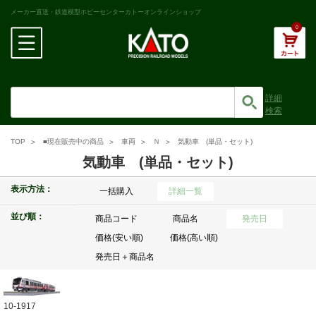
メーカー直送・鉄道模型ホビーセンターカトーオンラインショップ
0
詳細
検索
TOP
■現在販売中の商品
車両
Ｎ
気動車 (単品・セット)
気動車 (単品・セット)
表示方法：
一括購入
詳細一覧
並び順：
商品コード
商品名
発売日
価格(安い順)
価格(高い順)
発売日＋商品名
10-1917