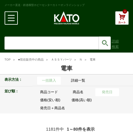
メーカー直送・鉄道模型ホビーセンターカトーオンラインショップ
0
詳細
検索
TOP
■現在販売中の商品
ＡＳＳＹパーツ
Ｎ
電車
電車
表示方法：
一括購入
詳細一覧
並び順：
商品コード
商品名
発売日
価格(安い順)
価格(高い順)
発売日＋商品名
1181件中
1～80件を表示