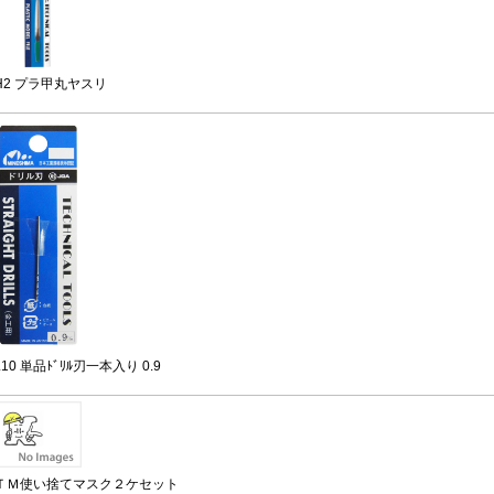
H2 プラ甲丸ヤスリ
L10 単品ﾄﾞﾘﾙ刃一本入り 0.9
ＴＭ使い捨てマスク２ケセット