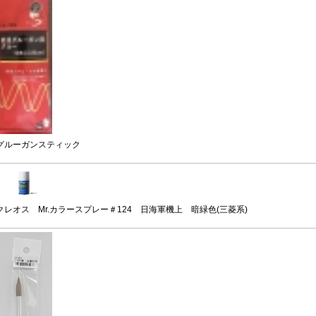
グルーガンスティック
クレオス Mr.カラースプレー＃124 日海軍機上 暗緑色(三菱系)