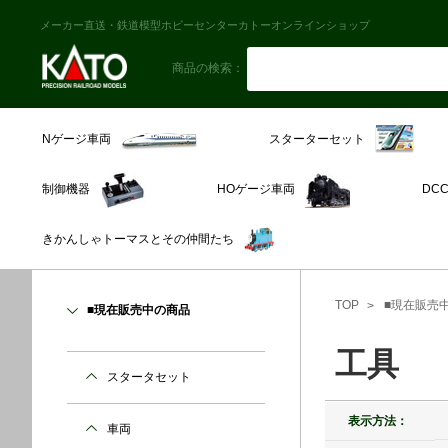
メーカー直送・鉄道模型ホビーセンターカトーオンラインショップ
商品の検索：
スターターセット
Nゲージ車両
制御機器
HOゲージ車両
DC
きかんしゃトーマスとその仲間たち
TOP
■現在販売
■現在販売中の商品
工具
スタータセット
表示方法：
車両