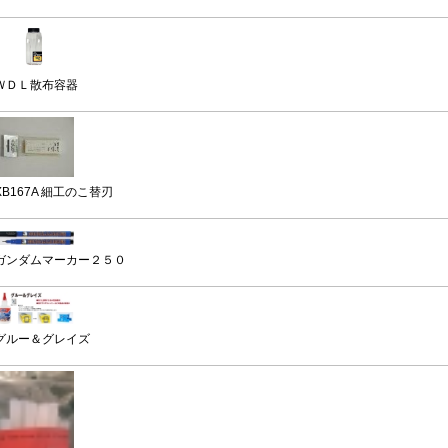
ＷＤＬ散布容器
XB167A 細工のこ替刃
ガンダムマーカー２５０
グルー＆グレイズ