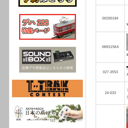
00200194
089S15KA
027-3553
24-033