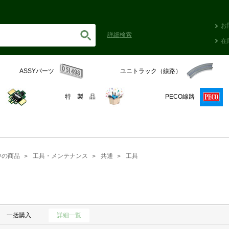
お
詳細
検索
在
ASSYパーツ
ユニトラック（線路）
C
特 製 品
PECO線路
中の商品
工具・メンテナンス
共通
工具
一括購入
詳細一覧