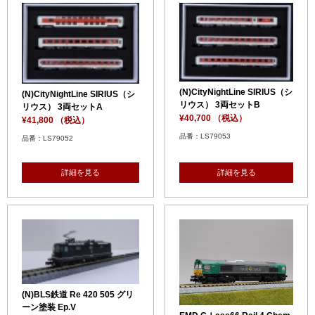
(N)CityNightLine SIRIUS（シ
(N)CityNightLine SIRIUS（シ
リウス） 3両セットB
リウス） 3両セットA
¥40,700 （税込）
¥41,800 （税込）
品番：LS79053
品番：LS79052
詳細を見る
詳細を見る
(N)BLS鉄道 Re 420 505 グリ
ーン塗装 Ep.V