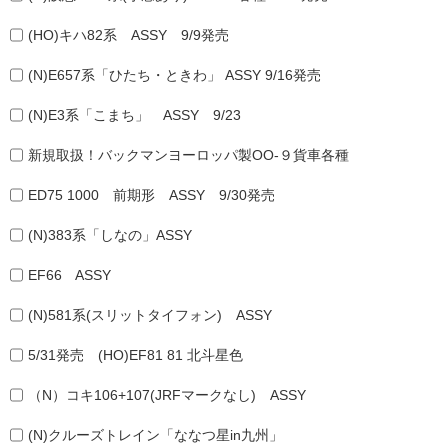
(HO)キハ82系 ASSY 9/9発売
(N)E657系「ひたち・ときわ」 ASSY 9/16発売
(N)E3系「こまち」 ASSY 9/23
新規取扱！バックマンヨーロッパ製OO-９貨車各種
ED75 1000 前期形 ASSY 9/30発売
(N)383系「しなの」ASSY
EF66 ASSY
(N)581系(スリットタイフォン) ASSY
5/31発売 (HO)EF81 81 北斗星色
（N）コキ106+107(JRFマークなし) ASSY
(N)クルーズトレイン「ななつ星in九州」