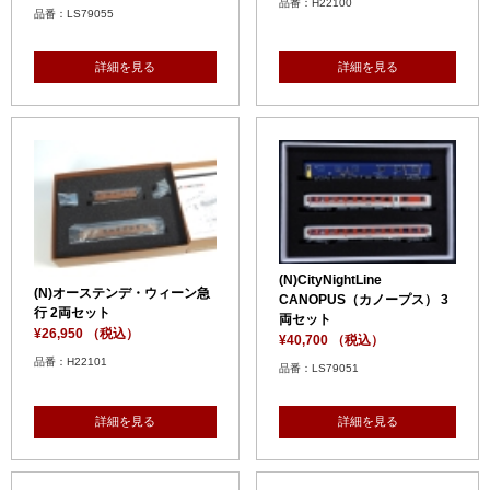
品番：H22100
品番：LS79055
詳細を見る
詳細を見る
(N)CityNightLine
(N)オーステンデ・ウィーン急
CANOPUS（カノープス） 3
行 2両セット
両セット
¥26,950 （税込）
¥40,700 （税込）
品番：H22101
品番：LS79051
詳細を見る
詳細を見る