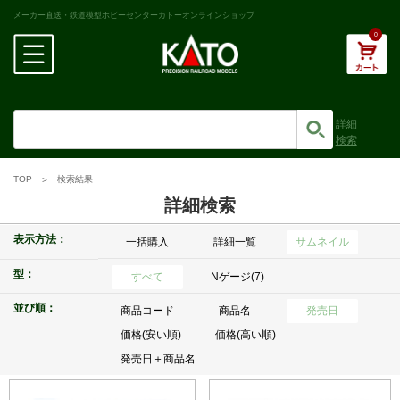
メーカー直送・鉄道模型ホビーセンターカトーオンラインショップ
0
詳細
検索
TOP
検索結果
詳細検索
表示方法：
一括購入
詳細一覧
サムネイル
型：
すべて
Nゲージ(7)
並び順：
商品コード
商品名
発売日
価格(安い順)
価格(高い順)
発売日＋商品名