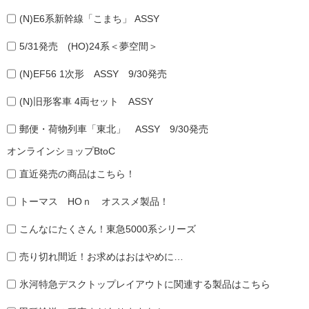
(N)E6系新幹線「こまち」 ASSY
5/31発売 (HO)24系＜夢空間＞
(N)EF56 1次形 ASSY 9/30発売
(N)旧形客車 4両セット ASSY
郵便・荷物列車「東北」 ASSY 9/30発売
オンラインショップBtoC
直近発売の商品はこちら！
トーマス HOｎ オススメ製品！
こんなにたくさん！東急5000系シリーズ
売り切れ間近！お求めはおはやめに…
氷河特急デスクトップレイアウトに関連する製品はこちら