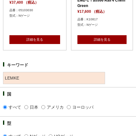
EMD Cｌass66 Rail 4 Chem
¥37,400 （税込）
Green
品番：05103030
¥17,600 （税込）
型式：Nゲージ
品番：K10817
型式：Nゲージ
詳細を見る
詳細を見る
キーワード
国
すべて
日本
アメリカ
ヨーロッパ
型