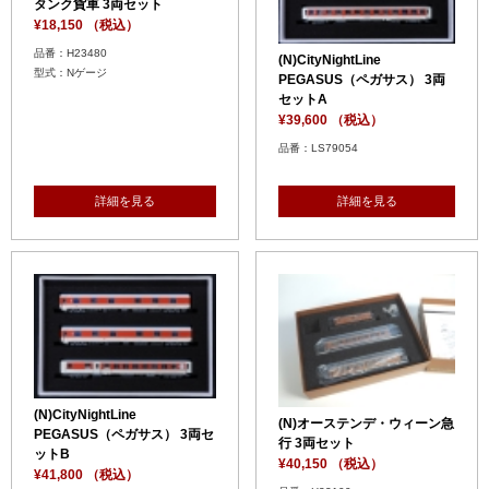
タンク貨車 3両セット
¥18,150 （税込）
品番：H23480
(N)CityNightLine
型式：Nゲージ
PEGASUS（ペガサス） 3両
セットA
¥39,600 （税込）
品番：LS79054
詳細を見る
詳細を見る
(N)CityNightLine
(N)オーステンデ・ウィーン急
PEGASUS（ペガサス） 3両セ
行 3両セット
ットB
¥40,150 （税込）
¥41,800 （税込）