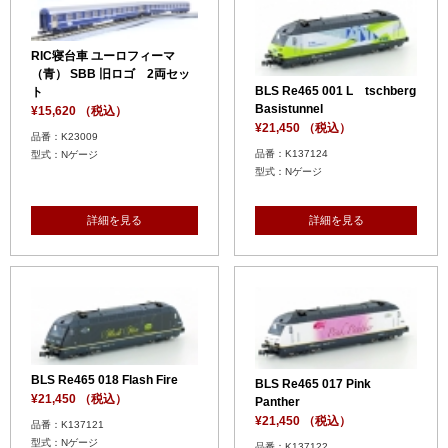
RIC寝台車 ユーロフィーマ
（青） SBB 旧ロゴ 2両セッ
BLS Re465 001 L tschberg
ト
Basistunnel
¥15,620 （税込）
¥21,450 （税込）
品番：K23009
品番：K137124
型式：Nゲージ
型式：Nゲージ
詳細を見る
詳細を見る
BLS Re465 018 Flash Fire
BLS Re465 017 Pink
¥21,450 （税込）
Panther
¥21,450 （税込）
品番：K137121
型式：Nゲージ
品番：K137122