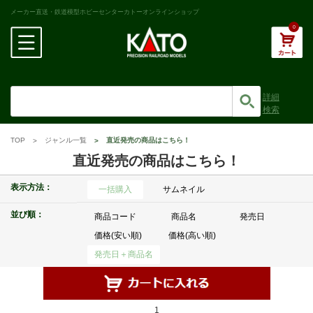
メーカー直送・鉄道模型ホビーセンターカトーオンラインショップ
0
詳細
検索
TOP
ジャンル一覧
直近発売の商品はこちら！
直近発売の商品はこちら！
表示方法：
一括購入
サムネイル
並び順：
商品コード
商品名
発売日
価格(安い順)
価格(高い順)
発売日＋商品名
1