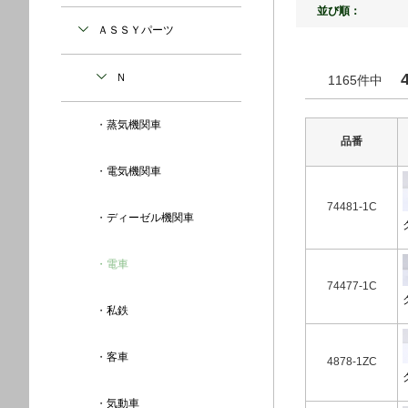
並び順：
ＡＳＳＹパーツ
Ｎ
1165件中
蒸気機関車
品番
電気機関車
74481-1C
ディーゼル機関車
電車
74477-1C
私鉄
客車
4878-1ZC
気動車