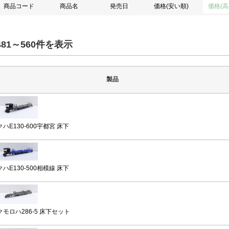
商品コード
商品名
発売日
価格(安い順)
価格(高
481～560件を表示
製品
クハE130-600宇都宮 床下
クハE130-500相模線 床下
クモロハ286-5 床下セット