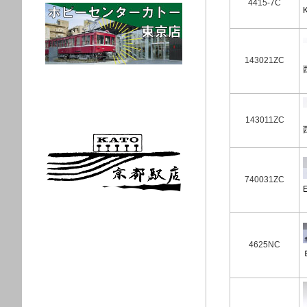
4415-7C
143021ZC
143011ZC
740031ZC
4625NC