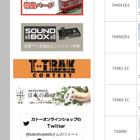
744041D1
744042D1
74361-1C
74365-1C
74289C
@katoshopwebさんのツイート