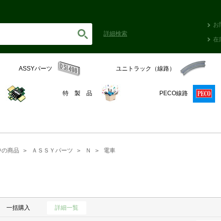
お
詳細
検索
在
ASSYパーツ
ユニトラック（線路）
C
特 製 品
PECO線路
中の商品
ＡＳＳＹパーツ
Ｎ
電車
一括購入
詳細一覧