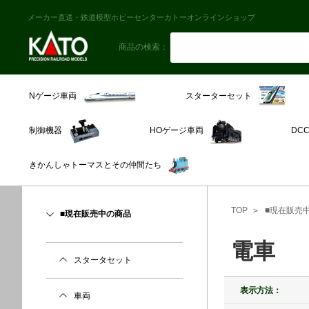
メーカー直送・鉄道模型ホビーセンターカトーオンラインショップ
商品の検索：
スターターセット
Nゲージ車両
制御機器
HOゲージ車両
DC
きかんしゃトーマスとその仲間たち
TOP
■現在販売
■現在販売中の商品
電車
スタータセット
表示方法：
車両