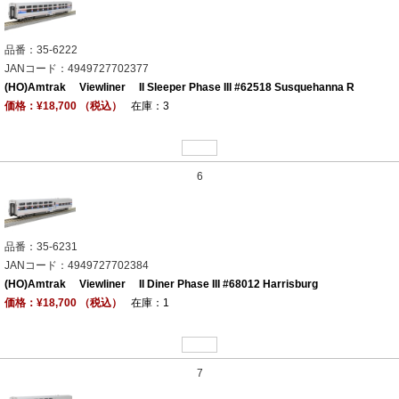
品番：35-6222
JANコード：4949727702377
(HO)Amtrak Viewliner II Sleeper Phase III #62518 Susquehanna R
価格：¥18,700 （税込）
在庫：3
6
品番：35-6231
JANコード：4949727702384
(HO)Amtrak Viewliner II Diner Phase III #68012 Harrisburg
価格：¥18,700 （税込）
在庫：1
7