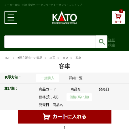
メーカー直送・鉄道模型ホビーセンターカトーオンラインショップ
0
詳細
検索
TOP
■現在販売中の商品
車両
ＨＯ
客車
客車
表示方法：
一括購入
詳細一覧
並び順：
商品コード
商品名
発売日
価格(安い順)
価格(高い順)
発売日＋商品名
1